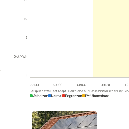
10
5
0
ct/kWh
−5
00
:00
03
:00
06
:00
09
:00
12
Beispielhafte HeatAdapt-Heizpläne auf Basis historischer Day-Ah
Vorheizen
Normal
Begrenzen
PV-Überschuss