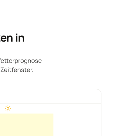
en in
Wetterprognose
Zeitfenster.