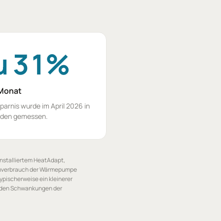
zu 31%
Monat
parnis wurde im April 2026 in
nden gemessen.
installiertem HeatAdapt,
romverbrauch der Wärmepumpe
ypischerweise ein kleinerer
d den Schwankungen der