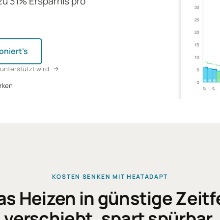
u 31% Ersparnis pro
oniert's
unterstützt wird
rken
KOSTEN SENKEN MIT HEATADAPT
as Heizen in günstige Zeitf
verschiebt, spart spürbar.