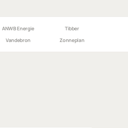
ANWB Energie
Tibber
Vandebron
Zonneplan