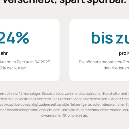
24%
bis 
Jahr
pro 
tAdapt im Zeitraum 04.2025
Die höchste monatliche Ers
0% der Nutzer.
den Niederla
en auf einer 12-monatigen Studie an über zehn nordeuropäischen Haushalten mit 
beit mit universitären Forschern. Die Prozentangaben beziehen sich auf den St
atAdapt berücksichtigt zudem zeitvariable Netzentgelte, sofern diese anfallen (t
liche Ersparnis hängt vom Gebäude, dem Heizsystem, dem Verbrauchsverhalten un
dynamischen Strompreise ab.