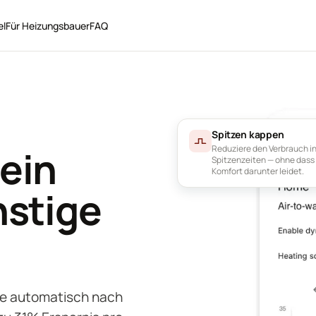
el
Für Heizungsbauer
FAQ
Spitzen kappen
ein
Reduziere den Verbrauch i
Spitzenzeiten — ohne dass
Komfort darunter leidet.
nstige
e automatisch nach