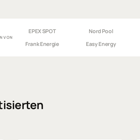
EPEX SPOT
Nord Pool
N VON
Frank Energie
Easy Energy
tisierten