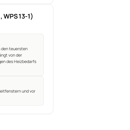
, WPS 13-1)
 den teuersten
hängt von der
gen des Heizbedarfs
eitfenstern und vor