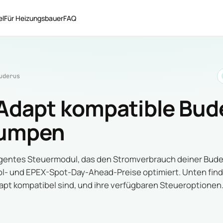
el
Für Heizungsbauer
FAQ
uderus
Adapt kompatible Bud
umpen
lligentes Steuermodul, das den Stromverbrauch deiner B
ol- und EPEX-Spot-Day-Ahead-Preise optimiert. Unten find
apt kompatibel sind, und ihre verfügbaren Steueroptionen