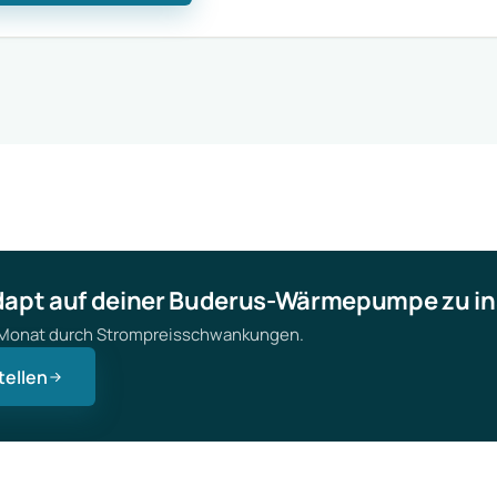
dapt auf deiner Buderus-Wärmepumpe zu ins
o Monat durch Strompreisschwankungen.
tellen