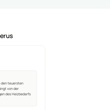
erus
 den teuersten
hängt von der
gen des Heizbedarfs