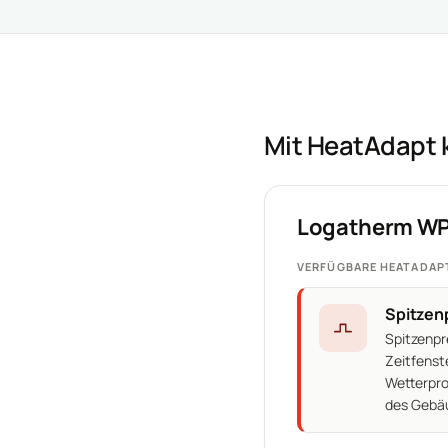
Mit HeatAdapt
Logatherm WPS
VERFÜGBARE HEATADAP
Spitzen
Spitzenpr
Zeitfenst
Wetterpro
des Gebäu