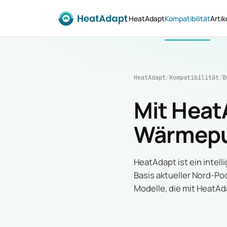
HeatAdapt
Kompatibilität
Artik
HeatAdapt
/
Kompatibilität
/
B
Mit Heat
Wärmep
HeatAdapt ist ein inte
Basis aktueller Nord-Po
Modelle, die mit HeatAd