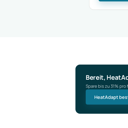
Bereit, HeatA
Spare bis zu 31% pr
HeatAdapt bes